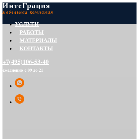
ИнтеГрация
мебельная компания
УСЛУГИ
РАБОТЫ
МАТЕРИАЛЫ
КОНТАКТЫ
+7(495)106-53-40
ежедневно с 09 до 21