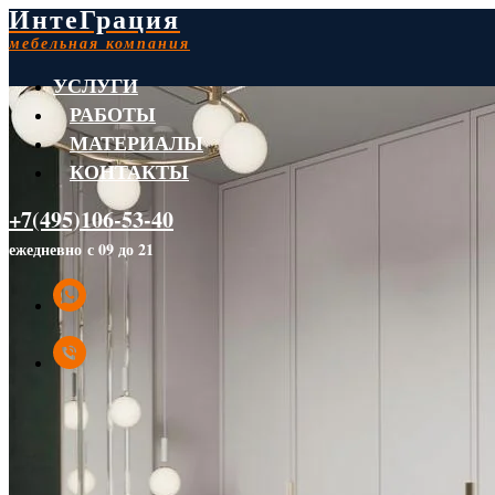
ИнтеГрация
мебельная компания
УСЛУГИ
РАБОТЫ
МАТЕРИАЛЫ
КОНТАКТЫ
+7(495)106-53-40
ежедневно с 09 до 21