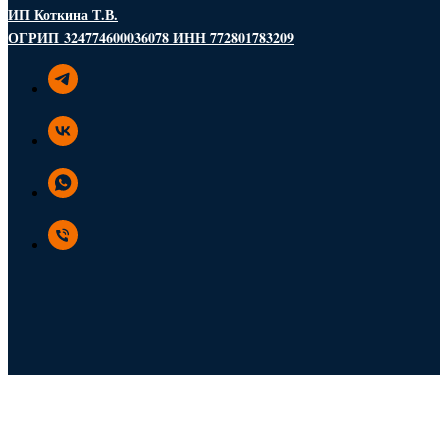
ИП Коткина Т.В.
ОГРИП 324774600036078 ИНН 772801783209