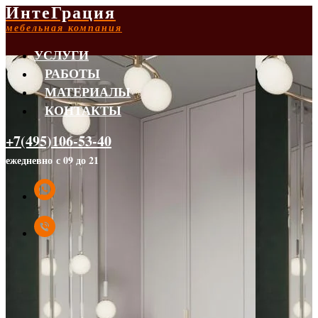
ИнтеГрация
мебельная компания
УСЛУГИ
РАБОТЫ
МАТЕРИАЛЫ
КОНТАКТЫ
+7(495)106-53-40
ежедневно с 09 до 21