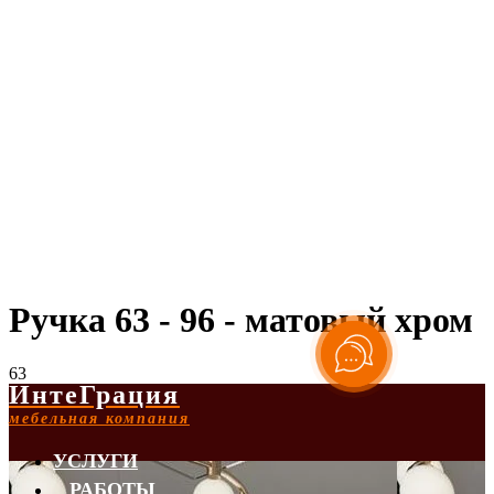
Ручка 63 - 96 - матовый хром
63
ИнтеГрация
мебельная компания
УСЛУГИ
РАБОТЫ