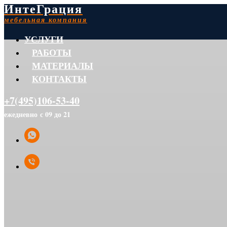
ИнтеГрация
мебельная компания
УСЛУГИ
РАБОТЫ
МАТЕРИАЛЫ
КОНТАКТЫ
+7(495)106-53-40
ежедневно с 09 до 21