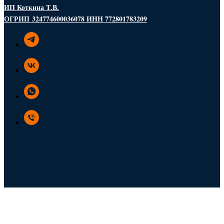
ИП Коткина Т.В.
ОГРИП 324774600036078 ИНН 772801783209