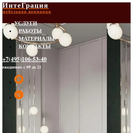
ИнтеГрация
мебельная компания
УСЛУГИ
РАБОТЫ
МАТЕРИАЛЫ
КОНТАКТЫ
+7(495)106-53-40
ежедневно с 09 до 21