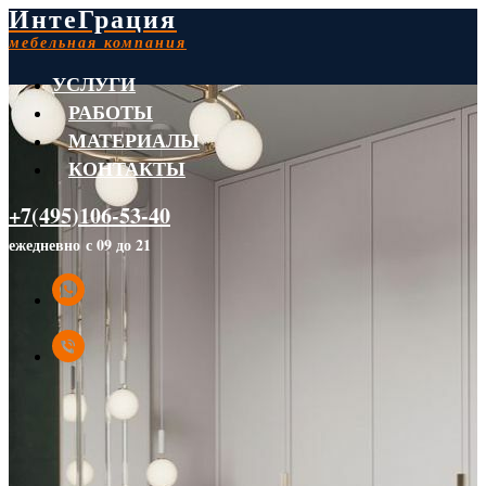
ИнтеГрация
мебельная компания
УСЛУГИ
РАБОТЫ
МАТЕРИАЛЫ
КОНТАКТЫ
+7(495)106-53-40
ежедневно с 09 до 21