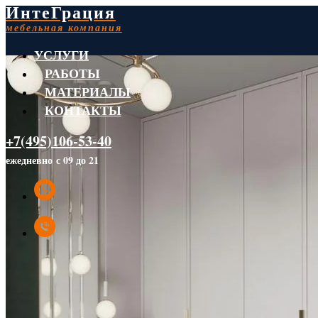
ИнтеГрация
мебельная компания
УСЛУГИ
РАБОТЫ
МАТЕРИАЛЫ
КОНТАКТЫ
+7(495)106-53-40
ежедневно с 09 до 21