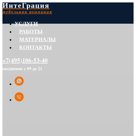
ИнтеГрация
мебельная компания
УСЛУГИ
РАБОТЫ
МАТЕРИАЛЫ
КОНТАКТЫ
+7(495)106-53-40
ежедневно с 09 до 21