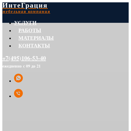
ИнтеГрация
мебельная компания
УСЛУГИ
РАБОТЫ
МАТЕРИАЛЫ
КОНТАКТЫ
+7(495)106-53-40
ежедневно с 09 до 21