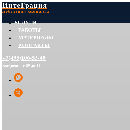
ИнтеГрация
мебельная компания
УСЛУГИ
РАБОТЫ
МАТЕРИАЛЫ
КОНТАКТЫ
+7(495)106-53-40
ежедневно с 09 до 21