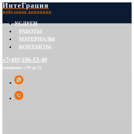
ИнтеГрация
мебельная компания
УСЛУГИ
РАБОТЫ
МАТЕРИАЛЫ
КОНТАКТЫ
+7(495)106-53-40
ежедневно с 09 до 21