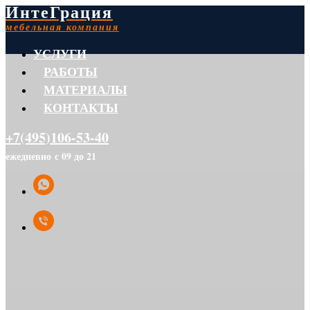
ИнтеГрация
мебельная компания
УСЛУГИ
РАБОТЫ
МАТЕРИАЛЫ
КОНТАКТЫ
+7(495)106-53-40
ежедневно с 09 до 21