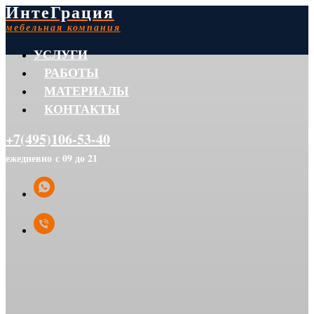
ИнтеГрация
мебельная компания
УСЛУГИ
РАБОТЫ
МАТЕРИАЛЫ
КОНТАКТЫ
+7(495)106-53-40
ежедневно с 09 до 21