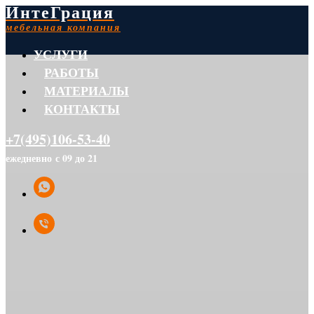
ИнтеГрация
мебельная компания
УСЛУГИ
РАБОТЫ
МАТЕРИАЛЫ
КОНТАКТЫ
+7(495)106-53-40
ежедневно с 09 до 21