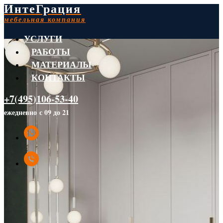
ИнтеГрация
мебельная компания
УСЛУГИ
РАБОТЫ
МАТЕРИАЛЫ
КОНТАКТЫ
+7(495)106-53-40
ежедневно с 09 до 21