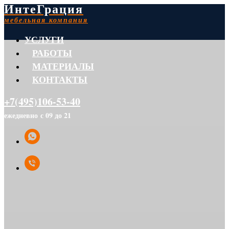
ИнтеГрация
мебельная компания
УСЛУГИ
РАБОТЫ
МАТЕРИАЛЫ
КОНТАКТЫ
+7(495)106-53-40
ежедневно с 09 до 21