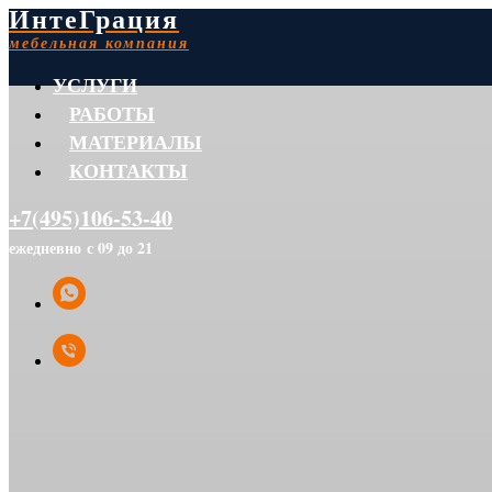
ИнтеГрация
мебельная компания
УСЛУГИ
РАБОТЫ
МАТЕРИАЛЫ
КОНТАКТЫ
+7(495)106-53-40
ежедневно с 09 до 21