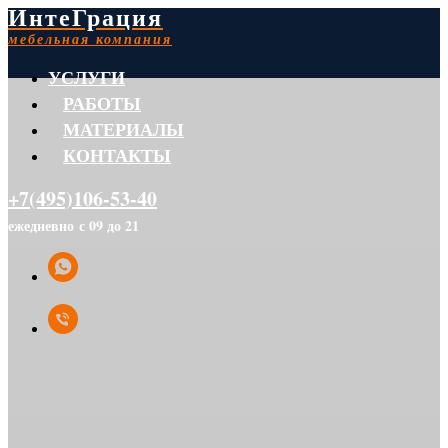
ИнтеГрация
мебельная компания
УСЛУГИ
РАБОТЫ
МАТЕРИАЛЫ
КОНТАКТЫ
+7(495)106-53-40
ежедневно с 09 до 21