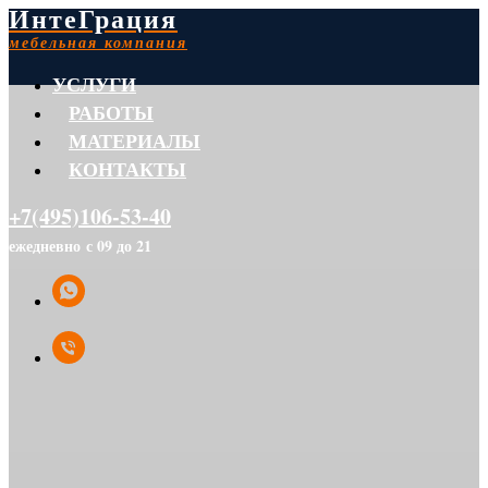
ИнтеГрация
мебельная компания
УСЛУГИ
РАБОТЫ
МАТЕРИАЛЫ
КОНТАКТЫ
+7(495)106-53-40
ежедневно с 09 до 21