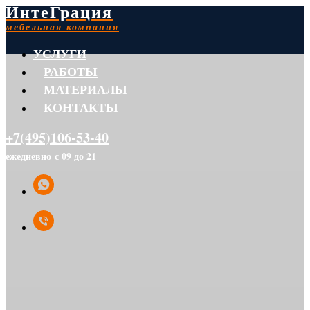
ИнтеГрация
мебельная компания
УСЛУГИ
РАБОТЫ
МАТЕРИАЛЫ
КОНТАКТЫ
+7(495)106-53-40
ежедневно с 09 до 21