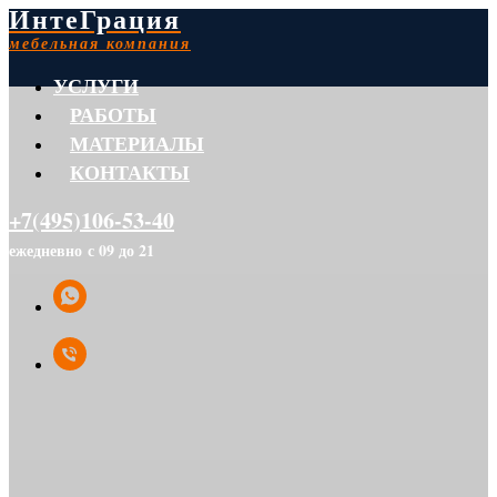
ИнтеГрация
мебельная компания
УСЛУГИ
РАБОТЫ
МАТЕРИАЛЫ
КОНТАКТЫ
+7(495)106-53-40
ежедневно с 09 до 21