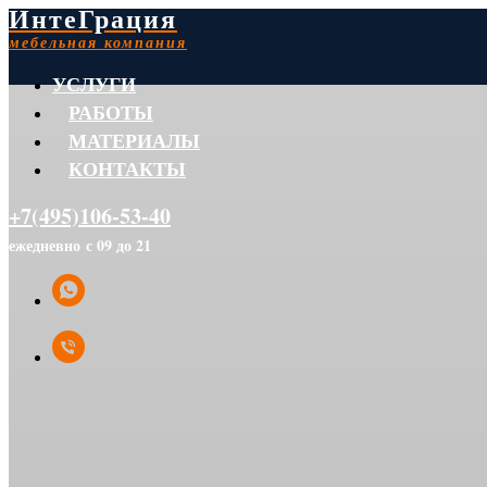
ИнтеГрация
мебельная компания
УСЛУГИ
РАБОТЫ
МАТЕРИАЛЫ
КОНТАКТЫ
+7(495)106-53-40
ежедневно с 09 до 21