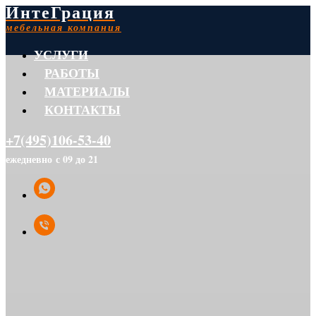
ИнтеГрация
мебельная компания
УСЛУГИ
РАБОТЫ
МАТЕРИАЛЫ
КОНТАКТЫ
+7(495)106-53-40
ежедневно с 09 до 21