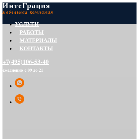
ИнтеГрация
мебельная компания
УСЛУГИ
РАБОТЫ
МАТЕРИАЛЫ
КОНТАКТЫ
+7(495)106-53-40
ежедневно с 09 до 21