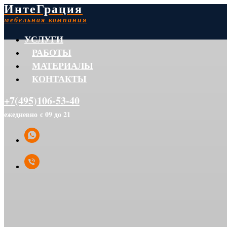
ИнтеГрация
мебельная компания
УСЛУГИ
РАБОТЫ
МАТЕРИАЛЫ
КОНТАКТЫ
+7(495)106-53-40
ежедневно с 09 до 21