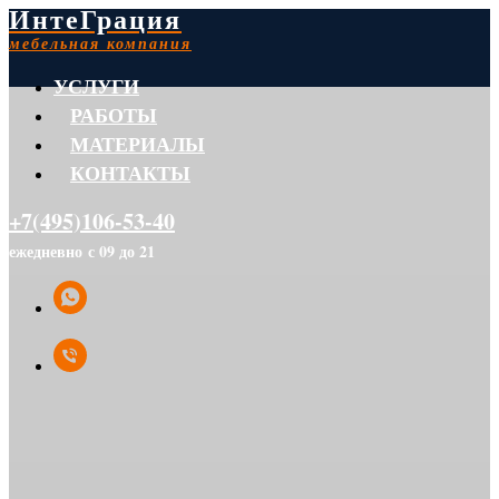
ИнтеГрация
мебельная компания
УСЛУГИ
РАБОТЫ
МАТЕРИАЛЫ
КОНТАКТЫ
+7(495)106-53-40
ежедневно с 09 до 21