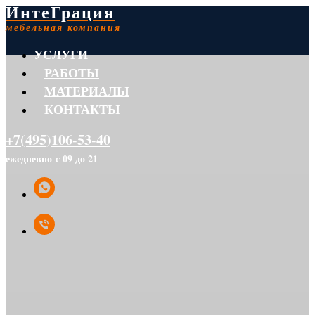
ИнтеГрация
мебельная компания
УСЛУГИ
РАБОТЫ
МАТЕРИАЛЫ
КОНТАКТЫ
+7(495)106-53-40
ежедневно с 09 до 21