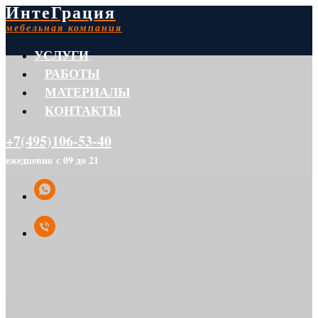
ИнтеГрация
мебельная компания
УСЛУГИ
РАБОТЫ
МАТЕРИАЛЫ
КОНТАКТЫ
+7(495)106-53-40
ежедневно с 09 до 21