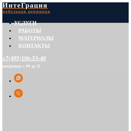
ИнтеГрация
мебельная компания
УСЛУГИ
РАБОТЫ
МАТЕРИАЛЫ
КОНТАКТЫ
+7(495)106-53-40
ежедневно с 09 до 21