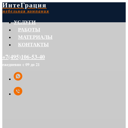
ИнтеГрация
мебельная компания
УСЛУГИ
РАБОТЫ
МАТЕРИАЛЫ
КОНТАКТЫ
+7(495)106-53-40
ежедневно с 09 до 21