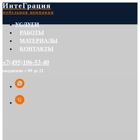
ИнтеГрация
мебельная компания
УСЛУГИ
РАБОТЫ
МАТЕРИАЛЫ
КОНТАКТЫ
+7(495)106-53-40
ежедневно с 09 до 21