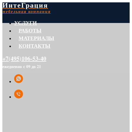
ИнтеГрация
мебельная компания
УСЛУГИ
РАБОТЫ
МАТЕРИАЛЫ
КОНТАКТЫ
+7(495)106-53-40
ежедневно с 09 до 21