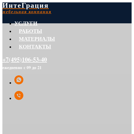
ИнтеГрация
мебельная компания
УСЛУГИ
РАБОТЫ
МАТЕРИАЛЫ
КОНТАКТЫ
+7(495)106-53-40
ежедневно с 09 до 21