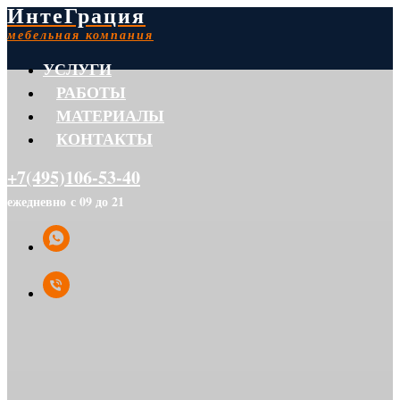
ИнтеГрация
мебельная компания
УСЛУГИ
РАБОТЫ
МАТЕРИАЛЫ
КОНТАКТЫ
+7(495)106-53-40
ежедневно с 09 до 21