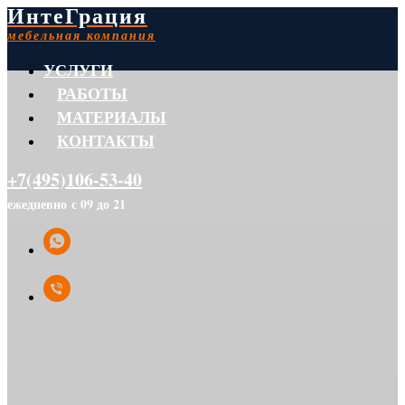
ИнтеГрация
мебельная компания
УСЛУГИ
РАБОТЫ
МАТЕРИАЛЫ
КОНТАКТЫ
+7(495)106-53-40
ежедневно с 09 до 21