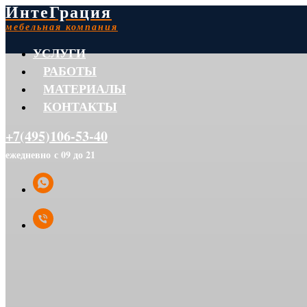
ИнтеГрация
мебельная компания
УСЛУГИ
РАБОТЫ
МАТЕРИАЛЫ
КОНТАКТЫ
+7(495)106-53-40
ежедневно с 09 до 21