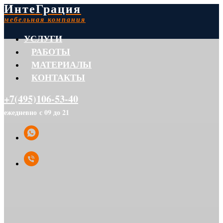
ИнтеГрация
мебельная компания
УСЛУГИ
РАБОТЫ
МАТЕРИАЛЫ
КОНТАКТЫ
+7(495)106-53-40
ежедневно с 09 до 21