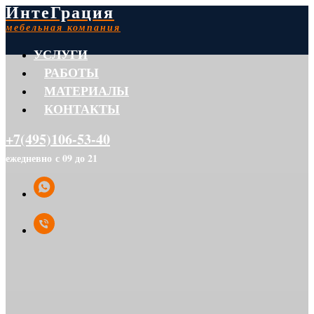
ИнтеГрация
мебельная компания
УСЛУГИ
РАБОТЫ
МАТЕРИАЛЫ
КОНТАКТЫ
+7(495)106-53-40
ежедневно с 09 до 21