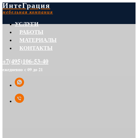
ИнтеГрация
мебельная компания
УСЛУГИ
РАБОТЫ
МАТЕРИАЛЫ
КОНТАКТЫ
+7(495)106-53-40
ежедневно с 09 до 21