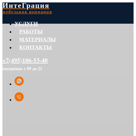
ИнтеГрация
мебельная компания
УСЛУГИ
РАБОТЫ
МАТЕРИАЛЫ
КОНТАКТЫ
+7(495)106-53-40
ежедневно с 09 до 21