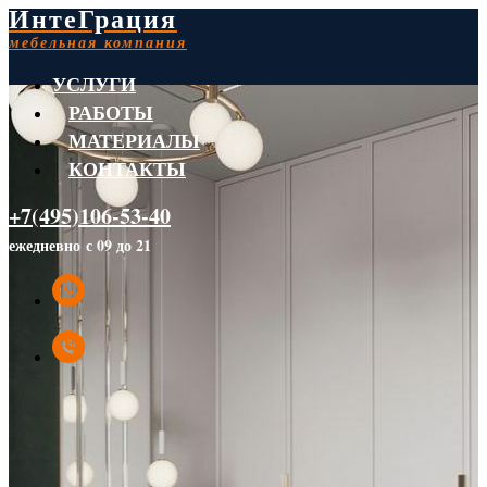
ИнтеГрация
мебельная компания
УСЛУГИ
РАБОТЫ
МАТЕРИАЛЫ
КОНТАКТЫ
+7(495)106-53-40
ежедневно с 09 до 21