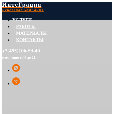
ИнтеГрация
мебельная компания
УСЛУГИ
РАБОТЫ
МАТЕРИАЛЫ
КОНТАКТЫ
+7(495)106-53-40
ежедневно с 09 до 21