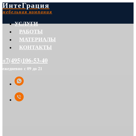
ИнтеГрация
мебельная компания
УСЛУГИ
РАБОТЫ
МАТЕРИАЛЫ
КОНТАКТЫ
+7(495)106-53-40
ежедневно с 09 до 21