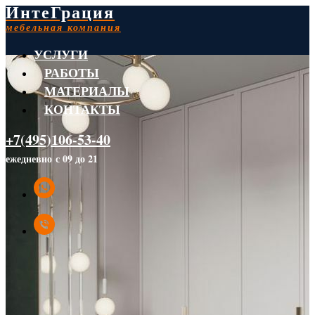
ИнтеГрация
мебельная компания
УСЛУГИ
РАБОТЫ
МАТЕРИАЛЫ
КОНТАКТЫ
+7(495)106-53-40
ежедневно с 09 до 21