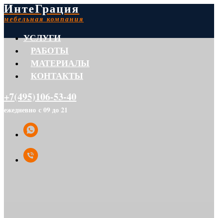
ИнтеГрация
мебельная компания
УСЛУГИ
РАБОТЫ
МАТЕРИАЛЫ
КОНТАКТЫ
+7(495)106-53-40
ежедневно с 09 до 21