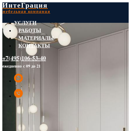
ИнтеГрация
мебельная компания
УСЛУГИ
РАБОТЫ
МАТЕРИАЛЫ
КОНТАКТЫ
+7(495)106-53-40
ежедневно с 09 до 21