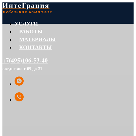
ИнтеГрация
мебельная компания
УСЛУГИ
РАБОТЫ
МАТЕРИАЛЫ
КОНТАКТЫ
+7(495)106-53-40
ежедневно с 09 до 21