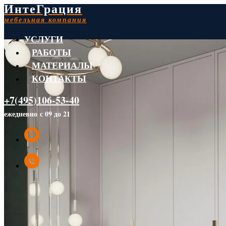
ИнтеГрация
мебельная компания
УСЛУГИ
РАБОТЫ
МАТЕРИАЛЫ
КОНТАКТЫ
+7(495)106-53-40
ежедневно с 09 до 21