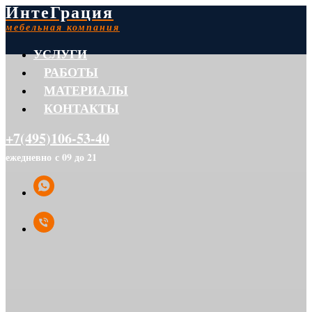
ИнтеГрация
мебельная компания
УСЛУГИ
РАБОТЫ
МАТЕРИАЛЫ
КОНТАКТЫ
+7(495)106-53-40
ежедневно с 09 до 21