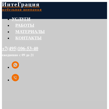
ИнтеГрация
мебельная компания
УСЛУГИ
РАБОТЫ
МАТЕРИАЛЫ
КОНТАКТЫ
+7(495)106-53-40
ежедневно с 09 до 21